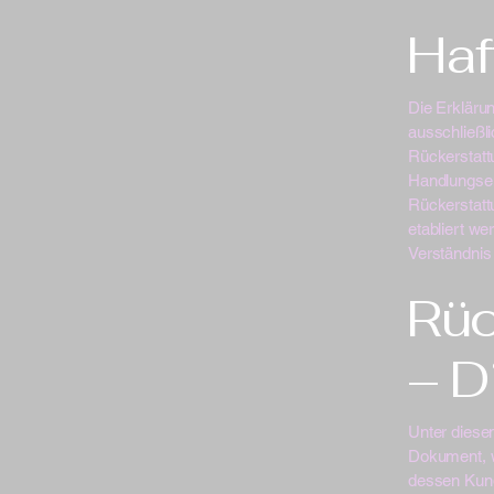
Haf
Die Erklärun
ausschließl
Rückerstattu
Handlungsem
Rückerstatt
etabliert w
Verständnis 
Rüc
– D
Unter diesen
Dokument, w
dessen Kund