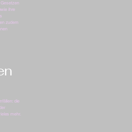
n Gesetzen
owie ihre
es
nnen zudem
hnen
en
fällen: die
der
ieles mehr.