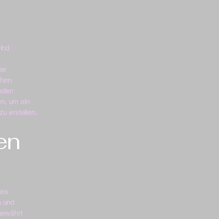
sind
der
chen
nden
en, um ein
zu erstellen.
en
des
n und
gewährt