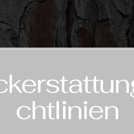
kerstattun
chtlinien