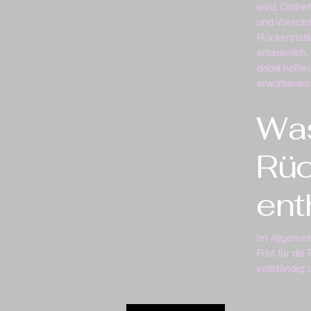
wird. Online
und Vorschri
Rückerstattu
erforderlic
dabei helfe
erworbenen 
Was
Rüc
ent
Im Allgemein
Frist für di
vollständig;