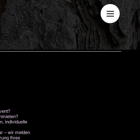
vent?
anmieten?
 individuelle
ar – wir melden
zung Ihres