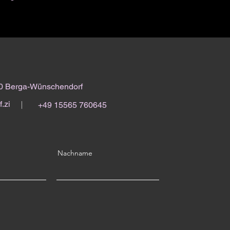
80 Berga-Wünschendorf
f.zi
+49 15565 760645
Nachname